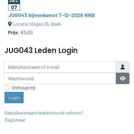
DEC
07
JUG043 bijeenkomst 7-12-2026 NNB
Locatie Stegen 35, Beek
Prijs
:
€5,00
JUG043 Leden Login
Gebruikersnaam of e-mail
Wachtwoord
Laat 
Onthoud mij
Login
Gebruikersnaam/wachtwoord verloren?
Registreer