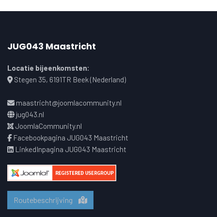
JUG043 Maastricht
Locatie bijeenkomsten:
Stegen 35, 6191TR Beek (Nederland)
maastricht@joomlacommunity.nl
jug043.nl
JoomlaCommunity.nl
Facebookpagina JUG043 Maastricht
LinkedInpagina JUG043 Maastricht
Routebeschrijving