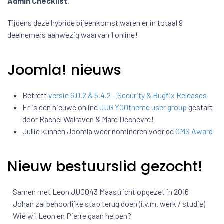
Admin Checklist
.
Tijdens deze hybride bijeenkomst waren er in totaal 9
deelnemers aanwezig waarvan 1 online!
Joomla! nieuws
Betreft
versie 6.0.2 & 5.4.2 – Security & Bugfix Releases
Er is een nieuwe online
JUG YOOtheme user group
gestart
door Rachel Walraven & Marc Dechèvre!
Jullie kunnen Joomla weer nomineren voor de
CMS Award
Nieuw bestuurslid gezocht!
− Samen met Leon JUG043 Maastricht opgezet in 2016
− Johan zal behoorlijke stap terug doen (i.v.m. werk / studie)
− Wie wil Leon en Pierre gaan helpen?