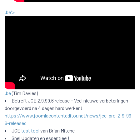
.be">
.be
(Tim Davies)
Betreft JCE 2.9.99.6 release − Veel nieuwe verbeteringen
doorgevoerd na 4 dagen hard werken!
https://www.joomlacontenteditor.net/news/jce-pro-2-9-99-
6-released
JCE
test tool
van Brian Mitchel
Snel Updaten en essentieel!