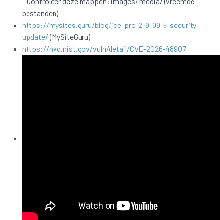
- Controleer deze mappen: images/ media/ (vreemde
bestanden)
https://mysites.guru/blog/jce-pro-2-9-99-5-security-
update/
(MySiteGuru)
https://nvd.nist.gov/vuln/detail/CVE-2026-48907