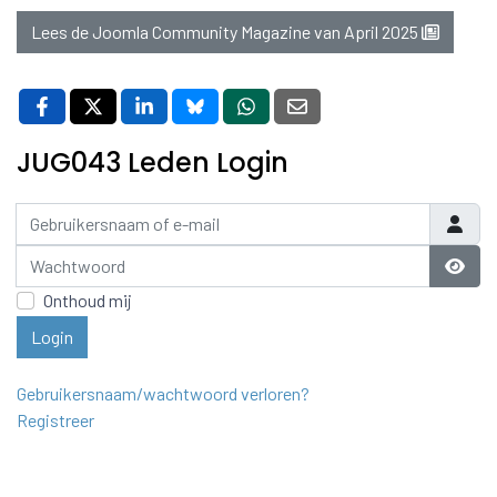
Lees de Joomla Community Magazine van April 2025
JUG043 Leden Login
Gebruikersnaam of e-mail
Wachtwoord
Laat 
Onthoud mij
Login
Gebruikersnaam/wachtwoord verloren?
Registreer