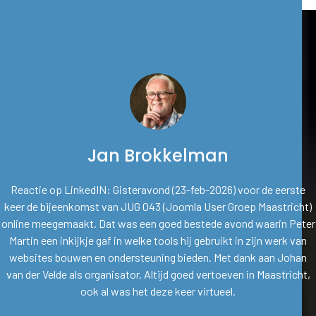
Ingrid Heuts
Ik vond mijn weg naar Jug43 op zoek naar volledige zelfcontrole bij
het bouwen van websites. Na verschillende systemen te hebben
uitgeprobeerd, koos ik voor Joomla. De warme ontvangst en
behulpzaamheid van de leden maakten mijn keuze voor Jug43
compleet. Hun vriendelijkheid en expertise waren
precies wat ik zocht.