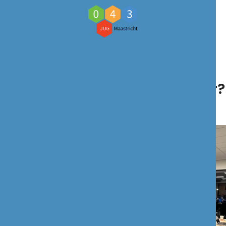
Startende of ervaren Joomler?