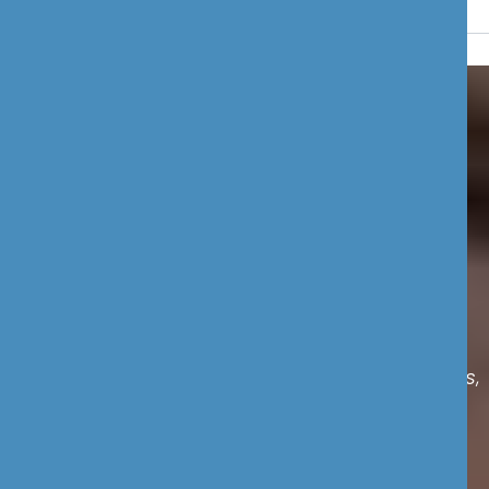
Heb je vragen over
Joomla?
Neem bij Joomla vragen gerust contact op met ons,
we helpen je graag verder.