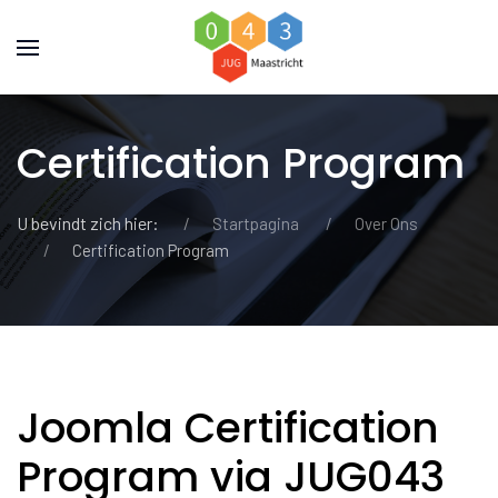
Certification Program
U bevindt zich hier:
Startpagina
Over Ons
Certification Program
Joomla Certification
Program via JUG043