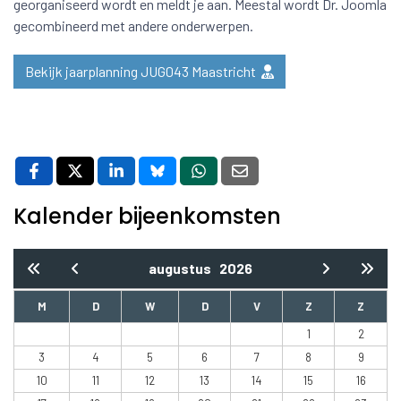
georganiseerd wordt en meldt je aan. Meestal wordt Dr. Joomla
gecombineerd met andere onderwerpen.
Bekijk jaarplanning JUG043 Maastricht
Kalender bijeenkomsten
augustus
2026
M
D
W
D
V
Z
Z
1
2
3
4
5
6
7
8
9
10
11
12
13
14
15
16