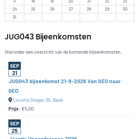
17
18
19
20
21
22
23
24
25
26
27
28
29
30
31
JUG043 Bijeenkomsten
Hieronder een overzicht van de komende bijeenkomsten.
SEP
21
JUG043 bijeenkomst 21-9-2026 Van SEO naar
GEO
Locatie Stegen 35, Beek
Prijs
:
€5,00
SEP
25
Joomla Unconference 2026