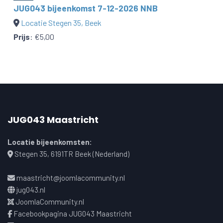
JUG043 bijeenkomst 7-12-2026 NNB
Locatie Stegen 35, Beek
Prijs
:
€5,00
JUG043 Maastricht
Locatie bijeenkomsten:
Stegen 35, 6191TR Beek (Nederland)
maastricht@joomlacommunity.nl
jug043.nl
JoomlaCommunity.nl
Facebookpagina JUG043 Maastricht