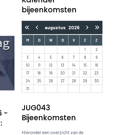
bijeenkomsten
augustus
2026
M
D
W
D
V
Z
Z
1
2
3
4
5
6
7
8
9
10
11
12
13
14
15
16
17
18
19
20
21
22
23
24
25
26
27
28
29
30
31
JUG043
6 -
Bijeenkomsten
:
Hieronder een overzicht van de