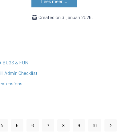
Lees meer …
Created on 31 januari 2026.
ZZA BUGS & FUN
ill Admin Checklist
 extensions
4
5
6
7
8
9
10