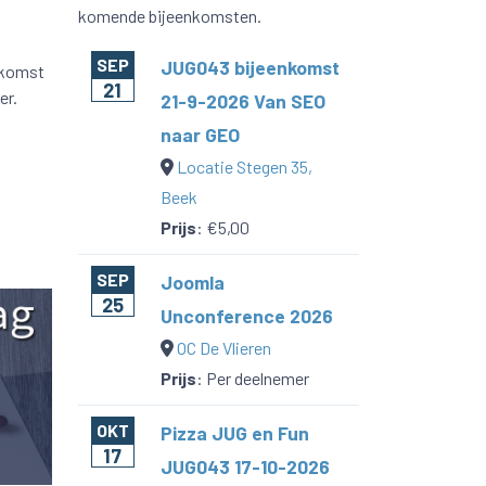
komende bijeenkomsten.
SEP
JUG043 bijeenkomst
nkomst
21
er.
21-9-2026 Van SEO
naar GEO
Locatie Stegen 35,
Beek
Prijs
:
€5,00
SEP
Joomla
25
Unconference 2026
OC De Vlieren
Prijs
:
Per deelnemer
OKT
Pizza JUG en Fun
17
JUG043 17-10-2026