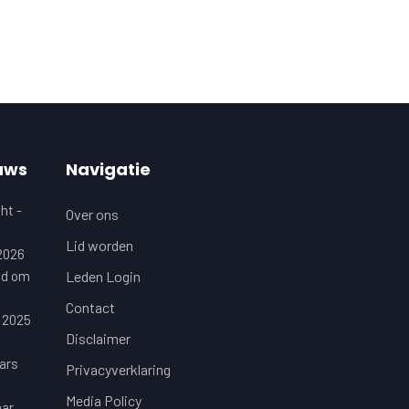
uws
Navigatie
ht -
Over ons
Lid worden
 2026
jd om
Leden Login
Contact
 2025
Disclaimer
ars
Privacyverklaring
Media Policy
aar