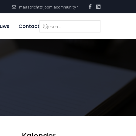
maastricht@joomlacommunity.nl
euws
Contact
Kalender