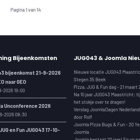
Pagina 1 van 14
ning Bijeenkomsten
JUG043 & Joomla Nie
Nieuwe locatie JUG043 Maastric
3 bijeenkomst 21-9-2026
Stegen 35 Beek
EO naar GEO
Pizza, JUG & Fun dag - 21 maart
9-2026 19:00
Na 10 jaar JUG043 Maastricht: ti
het stokje over te dragen!
a Unconference 2026
Verslag JoomlaDagen Nederland
9-2026 08:30
door Rolf
Joomla Pizza Bugs & Fun - 20 Ye
 JUG en Fun JUG043 17-10-
Joomla
Joomla bestaat 20 jaar! En op n