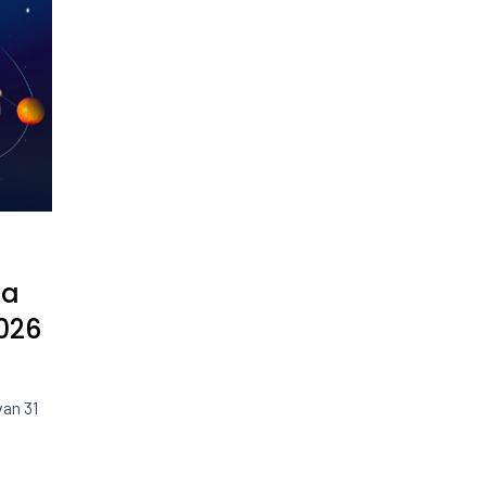
za
026
an 31