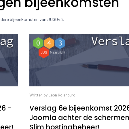
gen bijeenkomsten
erdere bijeenkomsten van JUG043.
Written by Leon Kolenburg.
26 -
Verslag 6e bijeenkomst 202
Joomla achter de schermen
eer!
Slim hostingbeheer!