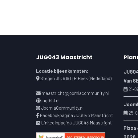
JUG043 Maastricht
Plan
Locatie bijeenkomsten:
JUG04
Stegen 35, 6191TR Beek (Nederland)
Van S
21-0
maastricht@joomlacommunity.nl
jug043.nl
Jooml
JoomlaCommunity.nl
25-0
Facebookpagina JUG043 Maastricht
LinkedInpagina JUG043 Maastricht
Pizza
2026