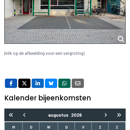
(klik op de afbeelding voor een vergroting)
Kalender bijeenkomsten
augustus
2026
M
D
W
D
V
Z
Z