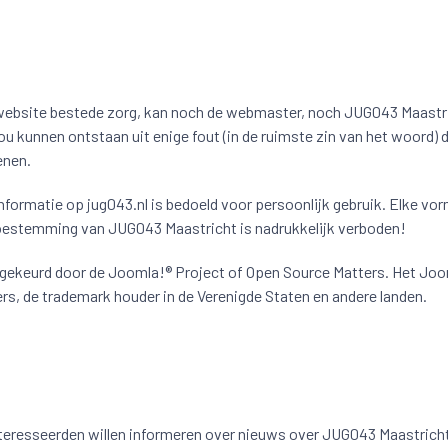
 website bestede zorg, kan noch de webmaster, noch JUG043 Maastri
ou kunnen ontstaan uit enige fout (in de ruimste zin van het woord
enen.
formatie op jug043.nl is bedoeld voor persoonlijk gebruik. Elke vorm
toestemming van JUG043 Maastricht is nadrukkelijk verboden!
gekeurd door de Joomla!® Project of Open Source Matters. Het Joo
rs, de trademark houder in de Verenigde Staten en andere landen.
teresseerden willen informeren over nieuws over JUG043 Maastricht