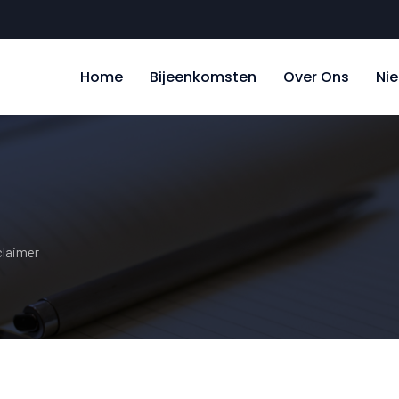
Home
Bijeenkomsten
Over Ons
Ni
claimer