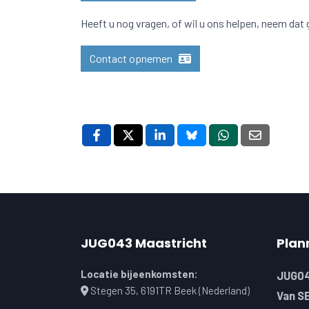
Heeft u nog vragen, of wil u ons helpen, neem dat
Contact opnemen
JUG043 Maastricht
Plan
Locatie bijeenkomsten:
JUG04
Stegen 35, 6191TR Beek (Nederland)
Van S