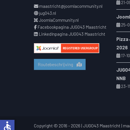
21-0
maastricht@joomlacommunity.nl
jug043.nl
Jooml
JoomlaCommunity.nl
25-0
Facebookpagina JUG043 Maastricht
LinkedInpagina JUG043 Maastricht
Pizza
2026
17-10
Routebeschrijving
JUG04
NNB
23-1
accessible
Copyright © 2016 - 2026 | JUG043 Maastricht |
maa