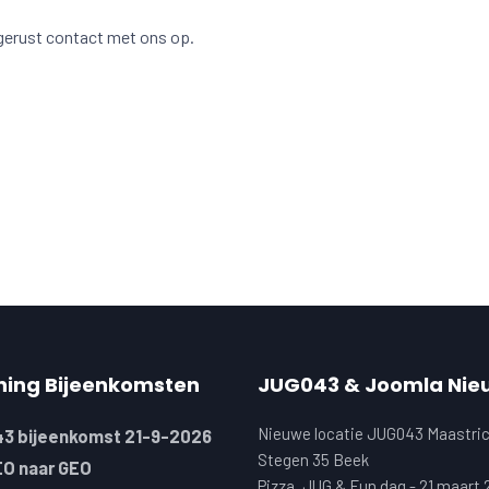
 gerust contact met ons op.
ning Bijeenkomsten
JUG043 & Joomla Nie
Nieuwe locatie JUG043 Maastric
3 bijeenkomst 21-9-2026
Stegen 35 Beek
EO naar GEO
Pizza, JUG & Fun dag - 21 maart