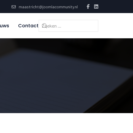
maastricht@joomlacommunity.nl
euws
Contact