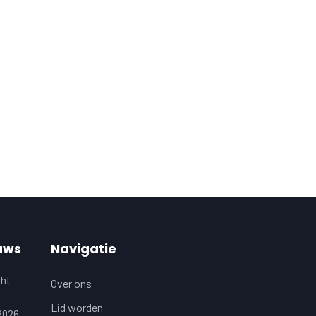
uws
Navigatie
ht -
Over ons
Lid worden
 2026