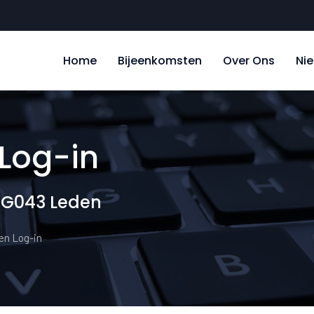
Home
Bijeenkomsten
Over Ons
Ni
Log-in
UG043 Leden
en Log-in