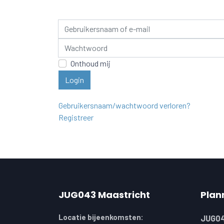
Gebruikersnaam of e-mail
Wachtwoord
Onthoud mij
Login
Gebruikersnaam/wachtwoord verloren?
Registreer
JUG043 Maastricht
Plan
Locatie bijeenkomsten:
JUG04