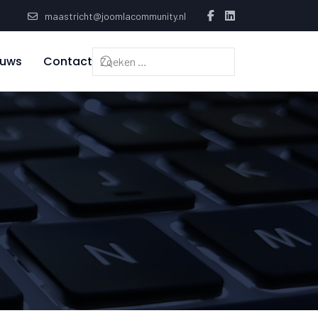
maastricht@joomlacommunity.nl
euws
Contact