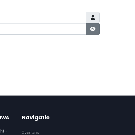
Laat wachtwoord zi
uws
Navigatie
ht -
Over ons