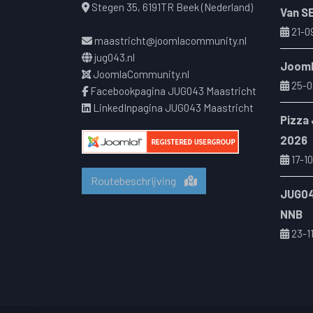
Stegen 35, 6191TR Beek (Nederland)
Van S
21-0
maastricht@joomlacommunity.nl
jug043.nl
Jooml
JoomlaCommunity.nl
25-0
Facebookpagina JUG043 Maastricht
LinkedInpagina JUG043 Maastricht
Pizza
2026
17-10
Routebeschrijving
JUG04
NNB
23-1