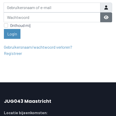
Gebruikersnaam of e-mail
Wachtwoord
Laat 
Onthoud mij
Login
Gebruikersnaam/wachtwoord verloren?
Registreer
JUG043 Maastricht
Locatie bijeenkomsten: