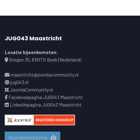
JUG043 Maastricht
Locatie bijeenkomsten:
Stegen 35, 6191TR Beek (Nederland)
maastricht@joomlacommunity.nl
jug043.nl
JoomlaCommunity.nl
Facebookpagina JUG043 Maastricht
LinkedInpagina JUG043 Maastricht
Routebeschrijving