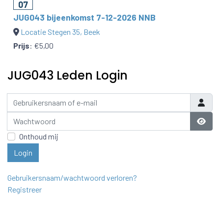
07
JUG043 bijeenkomst 7-12-2026 NNB
Locatie Stegen 35, Beek
Prijs
:
€5,00
JUG043 Leden Login
Gebruikersnaam of e-mail
Wachtwoord
Laat 
Onthoud mij
Login
Gebruikersnaam/wachtwoord verloren?
Registreer