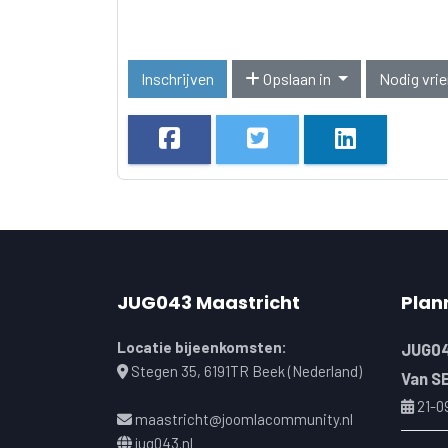
Inschrijven
Opslaan in
Nodig vrie
JUG043 Maastricht
Plan
Locatie bijeenkomsten:
JUG04
Stegen 35, 6191TR Beek (Nederland)
Van S
21-0
maastricht@joomlacommunity.nl
jug043.nl