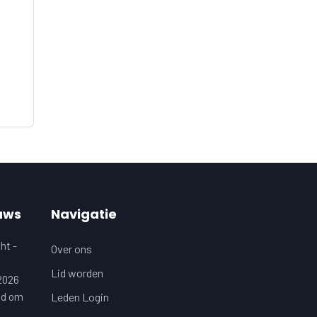
uws
Navigatie
ht -
Over ons
Lid worden
 2026
jd om
Leden Login