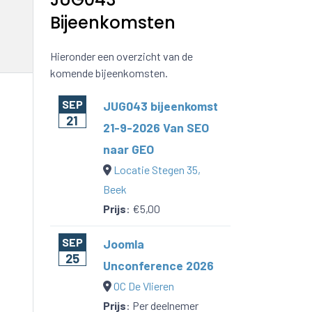
Bijeenkomsten
Hieronder een overzicht van de
komende bijeenkomsten.
SEP
JUG043 bijeenkomst
21
21-9-2026 Van SEO
naar GEO
Locatie Stegen 35,
Beek
Prijs
:
€5,00
SEP
Joomla
25
Unconference 2026
OC De Vlieren
Prijs
:
Per deelnemer