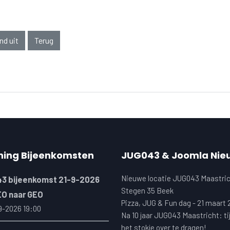
nd uit
Terug
ning Bijeenkomsten
JUG043 & Joomla Nie
Nieuwe locatie JUG043 Maastric
3 bijeenkomst 21-9-2026
Stegen 35 Beek
EO naar GEO
Pizza, JUG & Fun dag - 21 maart
9-2026 19:00
Na 10 jaar JUG043 Maastricht: ti
het stokje over te dragen!