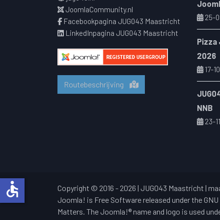
Jooml
JoomlaCommunity.nl
25-0
Facebookpagina JUG043 Maastricht
LinkedInpagina JUG043 Maastricht
Pizza
2026
17-10
Routebeschrijving
JUG04
NNB
23-1
accessible
Copyright © 2016 - 2026 | JUG043 Maastricht |
maa
Joomla! is Free Software released under the GNU 
Matters. The Joomla!® name and logo is used under