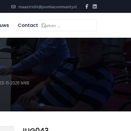
maastricht@joomlacommunity.nl
euws
Contact
23-11-2026 NNB
JUG043