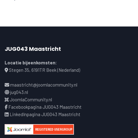
JUG043 Maastricht
Locatie bijeenkomsten:
Stegen 35, 6191TR Beek (Nederland)
maastricht@joomlacommunity.nl
jug043.nl
JoomlaCommunity.nl
Facebookpagina JUG043 Maastricht
LinkedInpagina JUG043 Maastricht