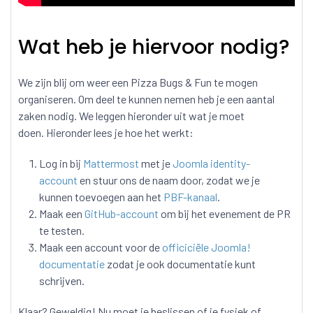
Wat heb je hiervoor nodig?
We zijn blij om weer een Pizza Bugs & Fun te mogen
organiseren. Om deel te kunnen nemen heb je een aantal
zaken nodig. We leggen hieronder uit wat je moet
doen. Hieronder lees je hoe het werkt:
Log in bij
Mattermost
met je
Joomla identity-
account
en stuur ons de naam door, zodat we je
kunnen toevoegen aan het
PBF-kanaal
.
Maak een
GitHub-account
om bij het evenement de PR
te testen.
Maak een account voor de
officiciële Joomla!
documentatie
zodat je ook documentatie kunt
schrijven.
Klaar? Geweldig! Nu moet je beslissen of je fysiek of