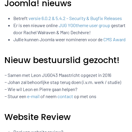
Joomla! nieuws
Betreft
versie 6.0.2 & 5.4.2 – Security & Bugfix Releases
Er is een nieuwe online
JUG YOOtheme user group
gestart
door Rachel Walraven & Marc Dechèvre!
Jullie kunnen Joomla weer nomineren voor de
CMS Award
Nieuw bestuurslid gezocht!
− Samen met Leon JUG043 Maastricht opgezet in 2016
− Johan zal behoorlijke stap terug doen (i.v.m. werk / studie)
− Wie wil Leon en Pierre gaan helpen?
− Stuur een
e-mail
of neem
contact
op met ons
Website Review
Doel van website review?