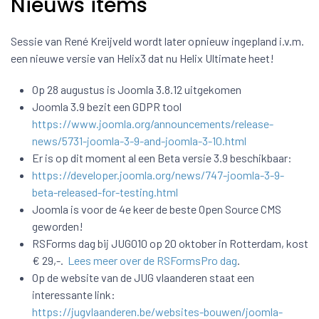
Nieuws items
Sessie van René Kreijveld wordt later opnieuw ingepland i.v.m.
een nieuwe versie van Helix3 dat nu Helix Ultimate heet!
Op 28 augustus is Joomla 3.8.12 uitgekomen
Joomla 3.9 bezit een GDPR tool
https://www.joomla.org/announcements/release-
news/5731-joomla-3-9-and-joomla-3-10.html
Er is op dit moment al een Beta versie 3.9 beschikbaar:
https://developer.joomla.org/news/747-joomla-3-9-
beta-released-for-testing.html
Joomla is voor de 4e keer de beste Open Source CMS
geworden!
RSForms dag bij JUG010 op 20 oktober in Rotterdam, kost
€ 29,-.
Lees meer over de RSFormsPro dag
.
Op de website van de JUG vlaanderen staat een
interessante link:
https://jugvlaanderen.be/websites-bouwen/joomla-