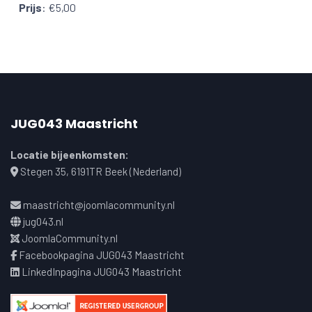
Prijs
:
€5,00
JUG043 Maastricht
Locatie bijeenkomsten:
Stegen 35, 6191TR Beek (Nederland)
maastricht@joomlacommunity.nl
jug043.nl
JoomlaCommunity.nl
Facebookpagina JUG043 Maastricht
LinkedInpagina JUG043 Maastricht