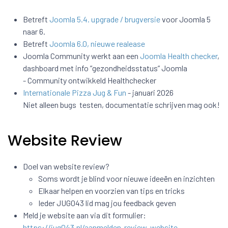
Betreft
Joomla 5.4. upgrade / brugversie
voor Joomla 5
naar 6.
Betreft
Joomla 6.0, nieuwe realease
Joomla Community werkt aan een
Joomla Health checker
,
dashboard met info ”gezondheidsstatus” Joomla
- Community ontwikkeld Healthchecker
Internationale Pizza Jug & Fun
- januari 2026
Niet alleen bugs testen, documentatie schrijven mag ook!
Website Review
Doel van website review?
Soms wordt je blind voor nieuwe ideeën en inzichten
Elkaar helpen en voorzien van tips en tricks
Ieder JUG043 lid mag jou feedback geven
Meld je website aan via dit formulier:
https://jug043.nl/aanmelden-review-website