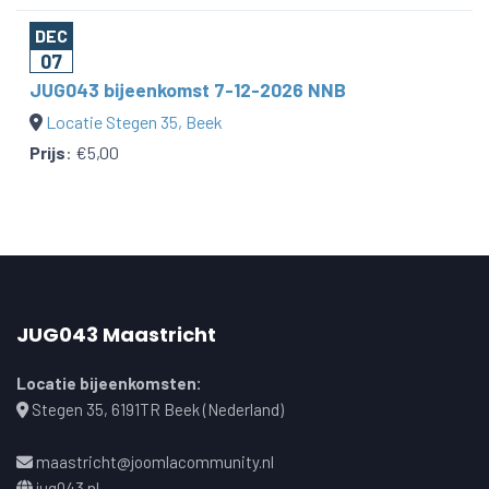
DEC
07
JUG043 bijeenkomst 7-12-2026 NNB
Locatie Stegen 35, Beek
Prijs
:
€5,00
JUG043 Maastricht
Locatie bijeenkomsten:
Stegen 35, 6191TR Beek (Nederland)
maastricht@joomlacommunity.nl
jug043.nl