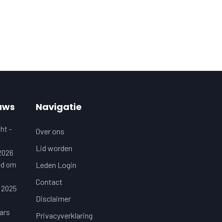
uws
Navigatie
ht -
Over ons
Lid worden
 2026
jd om
Leden Login
Contact
 2025
Disclaimer
ars
Privacyverklaring