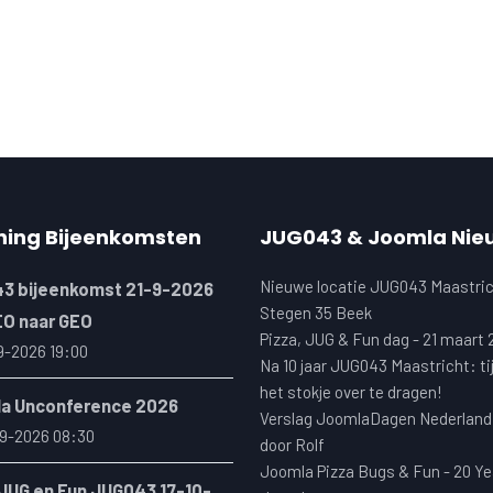
ning Bijeenkomsten
JUG043 & Joomla Nie
Nieuwe locatie JUG043 Maastric
3 bijeenkomst 21-9-2026
Stegen 35 Beek
EO naar GEO
Pizza, JUG & Fun dag - 21 maart
9-2026 19:00
Na 10 jaar JUG043 Maastricht: ti
het stokje over te dragen!
a Unconference 2026
Verslag JoomlaDagen Nederland
9-2026 08:30
door Rolf
Joomla Pizza Bugs & Fun - 20 Ye
 JUG en Fun JUG043 17-10-