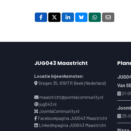
JUG043 Maastricht
Plan
Locatie bijeenkomsten:
JUG04
Stegen 35, 6191TR Beek (Nederland)
Van S
21-0
maastricht@joomlacommunity.nl
jug043.nl
Jooml
JoomlaCommunity.nl
25-0
Facebookpagina JUG043 Maastricht
LinkedInpagina JUG043 Maastricht
Pizza