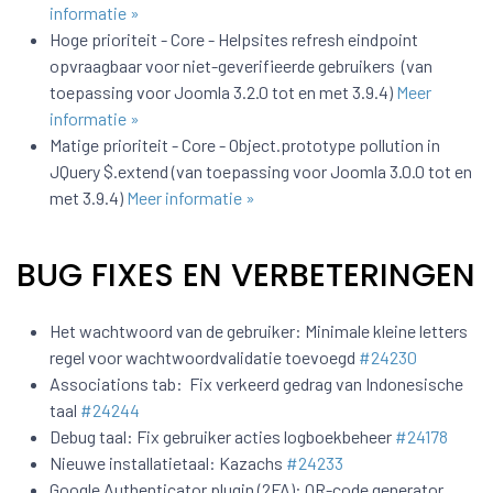
informatie »
Hoge prioriteit - Core - Helpsites refresh eindpoint
opvraagbaar voor niet-geverifieerde gebruikers (van
toepassing voor Joomla 3.2.0 tot en met 3.9.4)
Meer
informatie »
Matige prioriteit - Core - Object.prototype pollution in
JQuery $.extend (van toepassing voor Joomla 3.0.0 tot en
met 3.9.4)
Meer informatie »
BUG FIXES EN VERBETERINGEN
Het wachtwoord van de gebruiker: Minimale kleine letters
regel voor wachtwoordvalidatie toevoegd
#24230
Associations tab: Fix verkeerd gedrag van Indonesische
taal
#24244
Debug taal: Fix gebruiker acties logboekbeheer
#24178
Nieuwe installatietaal: Kazachs
#24233
Google Authenticator plugin (2FA): QR-code generator