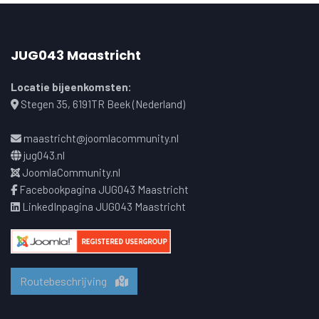
JUG043 Maastricht
Locatie bijeenkomsten:
Stegen 35, 6191TR Beek (Nederland)
maastricht@joomlacommunity.nl
jug043.nl
JoomlaCommunity.nl
Facebookpagina JUG043 Maastricht
LinkedInpagina JUG043 Maastricht
Routebeschrijving