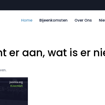
Home
Bijeenkomsten
Over Ons
Ni
t er aan, wat is er n
even.