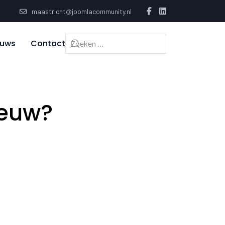
maastricht@joomlacommunity.nl
euws
Contact
ieuw?