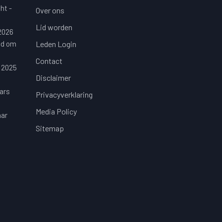
ht -
Over ons
Lid worden
 2026
jd om
Leden Login
Contact
 2025
Disclaimer
ars
Privacyverklaring
Media Policy
aar
Sitemap