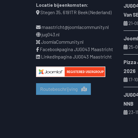
Locatie bijeenkomsten:
JUG04
Stegen 35, 6191TR Beek (Nederland)
Van S
21-0
maastricht@joomlacommunity.nl
jug043.nl
Jooml
JoomlaCommunity.nl
25-0
Facebookpagina JUG043 Maastricht
LinkedInpagina JUG043 Maastricht
Pizza
2026
17-10
Routebeschrijving
JUG04
NNB
23-1