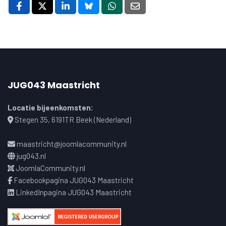
JUG043 Maastricht
Locatie bijeenkomsten:
Stegen 35, 6191TR Beek (Nederland)
maastricht@joomlacommunity.nl
jug043.nl
JoomlaCommunity.nl
Facebookpagina JUG043 Maastricht
LinkedInpagina JUG043 Maastricht