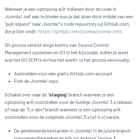
Wanneer je een oplossing wilt indienen door de code in
Joomla! zelf aan te bieden kun je dat doen door middel van een
"pull request" naar Joomla!'s code repository op GitHub.com,
die je hier vindt:
https://github.com/joomla/joomla-cms
Dit proces vereist enige kennis van Source Control
Management systemen en Git in het bijzonder. Indien je weet
wat het Git SCM is en hoe het werkt, is het proces eenvoudig:
Aanmelden voor een gratis GitHub.com account
Fork de Joomla! repo
Schakel over naar de "
staging
" branch wanneer je een
oplossing wilt voorstellen voor de huidige Joomla! 3.x release
of naar de "3.x-dev" branch wanneer je een oplossing wilt
voorstellen voor de volgende Joomla! 3.x (of 4.x) versie.
De gerelateerde bestanden in Joomla! in de juiste branch
toevoegen/bewerken en klik op de knop "review &