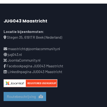
JUG043 Maastricht
Locatie bijeenkomsten:
Stegen 35, 6191TR Beek (Nederland)
maastricht@joomlacommunity.nl
jug043.nl
JoomlaCommunity.nl
Facebookpagina JUG043 Maastricht
LinkedInpagina JUG043 Maastricht
Routebeschrijving