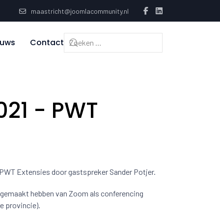
maastricht@joomlacommunity.nl
euws
Contact
021 - PWT
: PWT Extensies door gastspreker Sander Potjer.
k gemaakt hebben van Zoom als conferencing
 provincie).