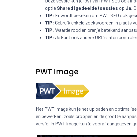
Deze sessie kun je lost van PWT SEO ook inst
optie
Shared (gedeelde) sessies
op
Ja
. 
TIP
: Er wordt bekeken om PWT SEO ook gesc
TIP
: Gebruik enkele zoekwoorden in plaats v
TIP
: Waarde rood en oranje betekend aanpass
TIP
: Je kunt ook andere URL's laten controler
PWT Image
Met PWT Image kun je het uploaden en optimaliser
en bewerken, zoals croppen en de grootte aanpass
versie. In PWT Image kun je vooraf aangegeven g