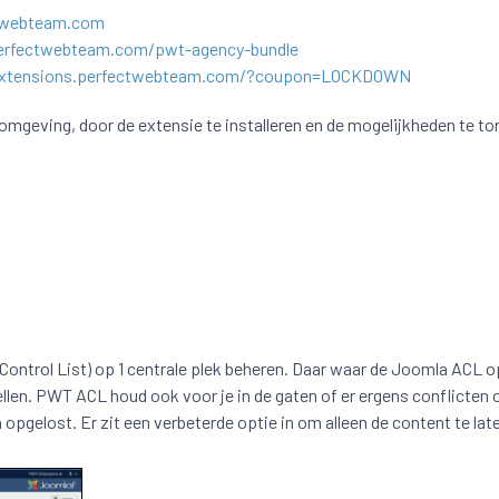
ctwebteam.com
perfectwebteam.com/pwt-agency-bundle
/extensions.perfectwebteam.com/?coupon=LOCKDOWN
 omgeving, door de extensie te installeren en de mogelijkheden te to
trol List) op 1 centrale plek beheren. Daar waar de Joomla ACL op 4
ellen. PWT ACL houd ook voor je in de gaten of er ergens conflicten
pgelost. Er zit een verbeterde optie in om alleen de content te lat