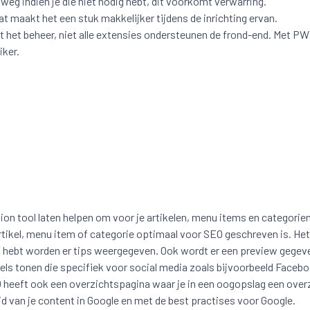
weg indien je die niet nodig hebt, dit voorkomt verwarring.
at maakt het een stuk makkelijker tijdens de inrichting ervan.
et het beheer, niet alle extensies ondersteunen de frond-end. Met P
iker.
on tool laten helpen om voor je artikelen, menu items en categori
 artikel, menu item of categorie optimaal voor SEO geschreven is. He
 hebt worden er tips weergegeven. Ook wordt er een preview gegeve
els tonen die specifiek voor social media zoals bijvoorbeeld Faceb
ft ook een overzichtspagina waar je in een oogopslag een overzich
d van je content in Google en met de best practises voor Google.