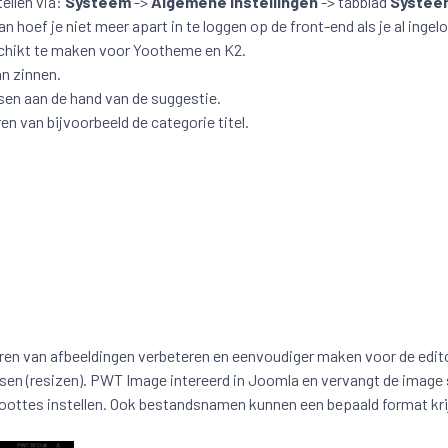
ellen via:
Systeem
->
Algemene Instellingen
-> tabblad
Systee
Dan hoef je niet meer apart in te loggen op de front-end als je al inge
hikt te maken voor Yootheme en K2.
an zinnen.
en aan de hand van de suggestie.
en van bijvoorbeeld de categorie titel.
en van afbeeldingen verbeteren en eenvoudiger maken voor de edito
en (resizen). PWT Image intereerd in Joomla en vervangt de image 
roottes instellen. Ook bestandsnamen kunnen een bepaald format kr