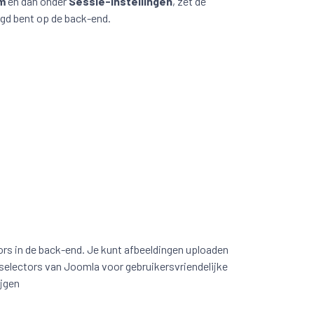
m
en dan onder
Sessie-instellingen
, zet de
logd bent op de back-end.
rs in de back-end. Je kunt afbeeldingen uploaden
selectors van Joomla voor gebruikersvriendelijke
ijgen