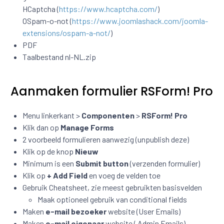
HCaptcha (
https://www.hcaptcha.com/
)
OSpam-o-not (
https://www.joomlashack.com/joomla-
extensions/ospam-a-not/
)
PDF
Taalbestand nl-NL.zip
Aanmaken formulier RSForm! Pro
Menu linkerkant >
Componenten
>
RSForm! Pro
Klik dan op
Manage Forms
2 voorbeeld formulieren aanwezig (unpublish deze)
Klik op de knop
Nieuw
Minimum is een
Submit
button
(verzenden formulier)
Klik op
+ Add Field
en voeg de velden toe
Gebruik Cheatsheet, zie meest gebruikten basisvelden
Maak optioneel gebruik van conditional fields
Maken
e-mail bezoeker
website (User Emails)
Maken
e-mail eigenaar
website ( Admin Emails)