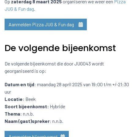
Op
zaterdag 8 maart 2025
organiseren we weer een
Pizza
JUG & Fun dag
.
Aanmelden Pizza JUG & Fun dag
De volgende bijeenkomst
De volgende bijeenkomst die door JUG043 wordt
georganiseerd is op:
Datum en tijd
: maandag 28 april 2025 van 19:00 t/m +/-21:30
uur
Locatie
: Beek
Soort bijeenkomst:
Hybride
Thema
: n.n.b.
Naam (gast)spreker
: n.n.b.
Aanmelden bijeenkomst