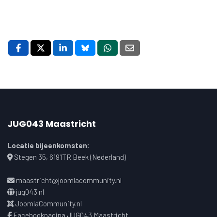
JUG043 Maastricht
Locatie bijeenkomsten:
Stegen 35, 6191TR Beek (Nederland)
maastricht@joomlacommunity.nl
jug043.nl
JoomlaCommunity.nl
Facebookpagina JUG043 Maastricht