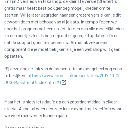
Er zijn 3 versies van Hikashop, de kleinste versie (Starter) is
gratis maar heeft best ook genoeg mogelijkheden om te
starten. Wil je later upgraden naar een grotere versie kan je dit
gewoon doen met behoud van al je data. In tempo liepen we
door het programma heen en liet Jeroen ons alle mogelijkheden
zo een beetje zien. Ik begreep dat er geregeld updates zijn en
dat de support goed te noemen is! Al met al, zeker een
component die je moet bekijken als je een webshop wilt gaan
opzetten.
Bij deze nog de link van de presentatie om het geheel nog eens
te bekijken:
https://www.joomill.nl/presentaties/2017-10-09-
JUG-Maastricht/index.html#1
Maar het is niets iets dat je op een zaterdagmiddag in elkaar
steekt. Al met al weer een zeer leuke avond met veel info waar
we weer mee verder kunnen gaan.
Door Leon Kolenburg.