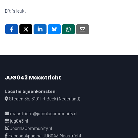
Dit is leuk.
JUG043 Maastricht
Locatie bijeenkomsten:
Stegen 35, 6191TR Beek (Nederland)
maastricht@joomlacommunity.nl
jug043.nl
JoomlaCommunity.nl
Facebookpagina JUG043 Maastricht