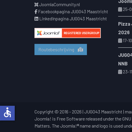
Jooml
JoomlaCommunity.nl
25-0
Facebookpagina JUG043 Maastricht
LinkedInpagina JUG043 Maastricht
Pizza
2026
17-10
Routebeschrijving
JUG04
NNB
23-1
accessible
Copyright © 2016 - 2026 | JUG043 Maastricht |
maa
Joomla! is Free Software released under the GNU 
Matters. The Joomla!® name and logo is used under