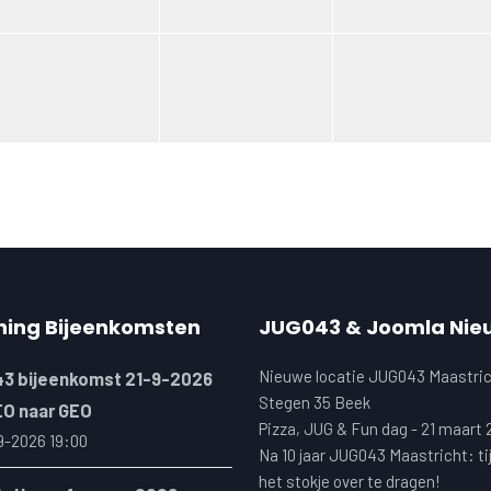
ning Bijeenkomsten
JUG043 & Joomla Nie
Nieuwe locatie JUG043 Maastric
3 bijeenkomst 21-9-2026
Stegen 35 Beek
EO naar GEO
Pizza, JUG & Fun dag - 21 maart
9-2026 19:00
Na 10 jaar JUG043 Maastricht: ti
het stokje over te dragen!