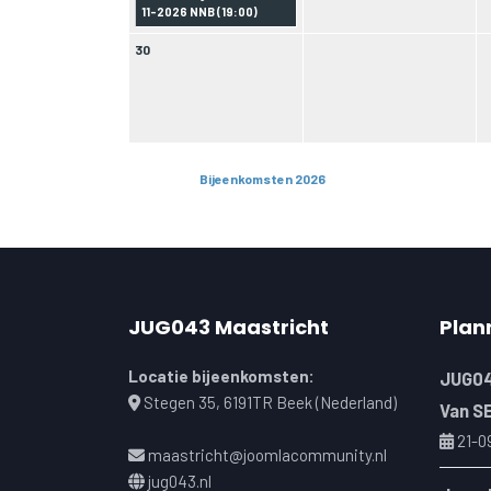
11-2026 NNB (
19:00
)
30
Bijeenkomsten 2026
JUG043 Maastricht
Plan
Locatie bijeenkomsten:
JUG04
Stegen 35, 6191TR Beek (Nederland)
Van S
21-0
maastricht@joomlacommunity.nl
jug043.nl