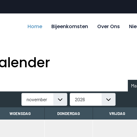
Home
Bijeenkomsten
Over Ons
Ni
alender
Ma
WOENSDAG
DONDERDAG
VRIJDAG