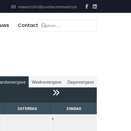
maastricht@joomlacommunity.nl
euws
Contact
andweergave
Weekweergave
Dagweergave
ZATERDAG
ZONDAG
1