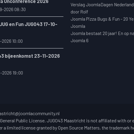
a Unconference 2026
Verslag JoomlaDagen Nederland
9-2026 08:30
door Rolf
Joomla Pizza Bugs & Fun - 20 Ye
 JUG en Fun JUG043 17-10-
Joomla
Joomla bestaat 20 jaar! En op n
Joomla 6
-2026 10:00
3 bijeenkomst 23-11-2026
1-2026 19:00
stricht@joomlacommunity.nl
General Public License. JUG043 Maastricht is not affiliated with or
 a limited license granted by Open Source Matters, the trademark ho