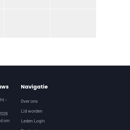
uws
Navigatie
ht -
Over ons
Lid worden
 2026
jd om
Leden Login