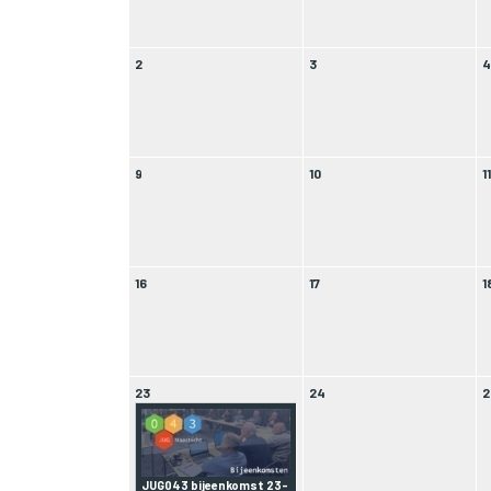
2
3
9
10
1
16
17
1
23
24
2
JUG043 bijeenkomst 23-