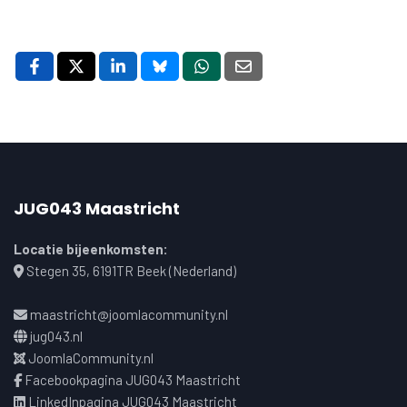
JUG043 Maastricht
Locatie bijeenkomsten:
Stegen 35, 6191TR Beek (Nederland)
maastricht@joomlacommunity.nl
jug043.nl
JoomlaCommunity.nl
Facebookpagina JUG043 Maastricht
LinkedInpagina JUG043 Maastricht