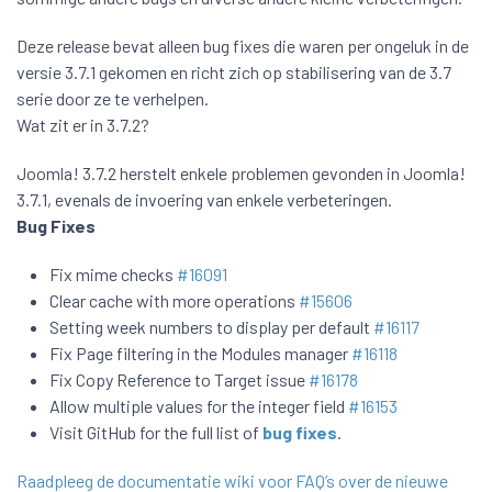
Deze release bevat alleen bug fixes die waren per ongeluk in de
versie 3.7.1 gekomen en richt zich op stabilisering van de 3.7
serie door ze te verhelpen.
Wat zit er in 3.7.2?
Joomla! 3.7.2 herstelt enkele problemen gevonden in Joomla!
3.7.1, evenals de invoering van enkele verbeteringen.
Bug Fixes
Fix mime checks
#16091
Clear cache with more operations
#15606
Setting week numbers to display per default
#16117
Fix Page filtering in the Modules manager
#16118
Fix Copy Reference to Target issue
#16178
Allow multiple values for the integer field
#16153
Visit GitHub for the full list of
bug fixes
.
Raadpleeg de documentatie wiki voor FAQ’s over de nieuwe