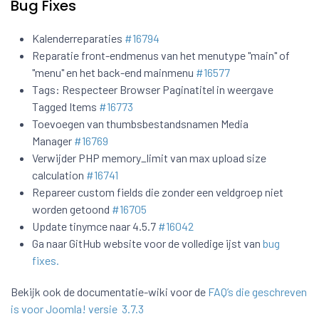
Bug Fixes
Kalenderreparaties
#16794
Reparatie front-endmenus van het menutype "main" of
"menu" en het back-end mainmenu
#16577
Tags: Respecteer Browser Paginatitel in weergave
Tagged Items
#16773
Toevoegen van thumbsbestandsnamen Media
Manager
#16769
Verwijder PHP memory_limit van max upload size
calculation
#16741
Repareer custom fields die zonder een veldgroep niet
worden getoond
#16705
Update tinymce naar 4.5.7
#16042
Ga naar GitHub website voor de volledige ijst van
bug
fixes.
Bekijk ook de documentatie-wiki voor de
FAQ’s die geschreven
is voor Joomla! versie 3.7.3