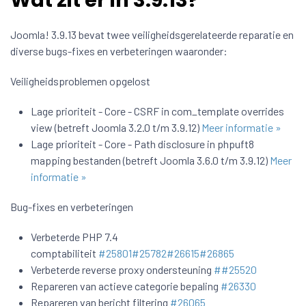
Wat zit er in 3.9.13?
Joomla! 3.9.13 bevat twee veiligheidsgerelateerde reparatie en
diverse bugs-fixes en verbeteringen waaronder:
Veiligheidsproblemen opgelost
Lage prioriteit - Core - CSRF in com_template overrides
view (betreft Joomla 3.2.0 t/m 3.9.12)
Meer informatie »
Lage prioriteit - Core - Path disclosure in phpuft8
mapping bestanden (betreft Joomla 3.6.0 t/m 3.9.12)
Meer
informatie »
Bug-fixes en verbeteringen
Verbeterde PHP 7.4
comptabiliteit
#25801
#25782
#26615
#26865
Verbeterde reverse proxy ondersteuning
#
#25520
Repareren van actieve categorie bepaling
#26330
Repareren van bericht filtering
#26065