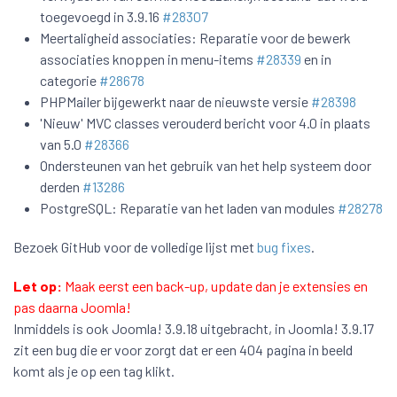
toegevoegd in 3.9.16
#28307
Meertaligheid associaties: Reparatie voor de bewerk
associaties knoppen in menu-items
#28339
en in
categorie
#28678
PHPMailer bijgewerkt naar de nieuwste versie
#28398
'Nieuw' MVC classes verouderd bericht voor 4.0 in plaats
van 5.0
#28366
Ondersteunen van het gebruik van het help systeem door
derden
#13286
PostgreSQL: Reparatie van het laden van modules
#28278
Bezoek GitHub voor de volledige lijst met
bug fixes
.
Let op:
Maak eerst een back-up, update dan je extensies en
pas daarna Joomla!
Inmiddels is ook Joomla! 3.9.18 uitgebracht, in Joomla! 3.9.17
zit een bug die er voor zorgt dat er een 404 pagina in beeld
komt als je op een tag klikt.