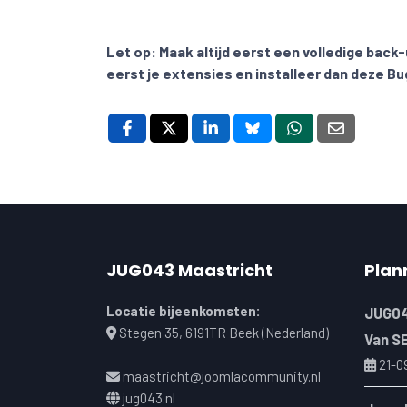
Let op:
Maak altijd eerst een volledige back
eerst je extensies en installeer dan deze Bu
JUG043 Maastricht
Plan
Locatie bijeenkomsten:
JUG04
Stegen 35, 6191TR Beek (Nederland)
Van S
21-0
maastricht@joomlacommunity.nl
jug043.nl