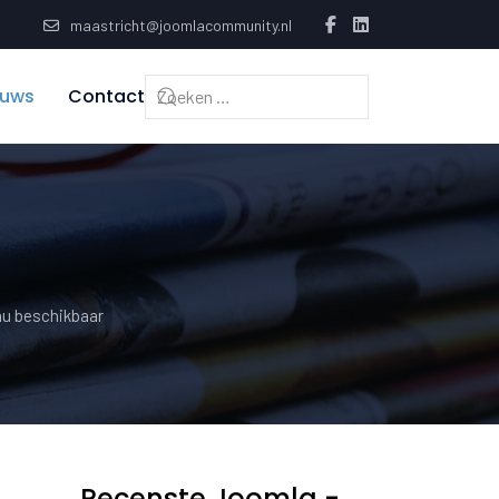
maastricht@joomlacommunity.nl
euws
Contact
 nu beschikbaar
Recenste Joomla -