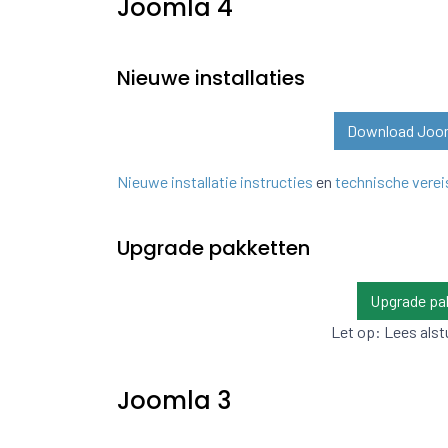
Joomla 4
Nieuwe installaties
Download Jooml
Nieuwe installatie instructies
en
technische verei
Upgrade pakketten
Upgrade pa
Let op: Lees alst
Joomla 3