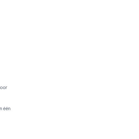
voor
n één