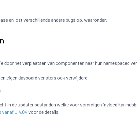
elease en lost verschillende andere bugs op, waaronder:
en
tie door het verplaatsen van componenten naar hun namespaced ver
den eigen dasboard vensters ook verwijderd.
s
acht in de updater bestanden welke voor sommigen invloed kan hebb
s vanaf J 4.04
voor de details.