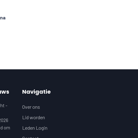
rna
uws
Navigatie
ht -
Over ons
Lid worden
 2026
jd om
Leden Login