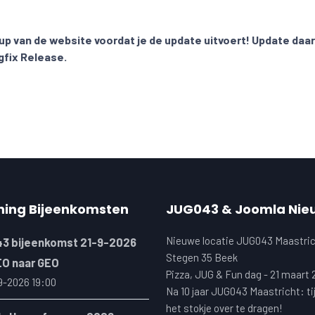
-up van de website voordat je de update uitvoert! Update daa
gfix Release.
ning Bijeenkomsten
JUG043 & Joomla Nie
Nieuwe locatie JUG043 Maastric
3 bijeenkomst 21-9-2026
Stegen 35 Beek
EO naar GEO
Pizza, JUG & Fun dag - 21 maart
9-2026 19:00
Na 10 jaar JUG043 Maastricht: ti
het stokje over te dragen!