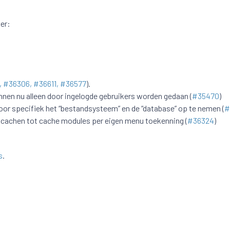
er:
,
#36306
,
#36611
,
#36577
).
nen nu alleen door ingelogde gebruikers worden gedaan (
#35470
)
oor specifiek het “bestandsysteem” en de “database” op te nemen (
#
 cachen tot cache modules per eigen menu toekenning (
#36324
)
s
.