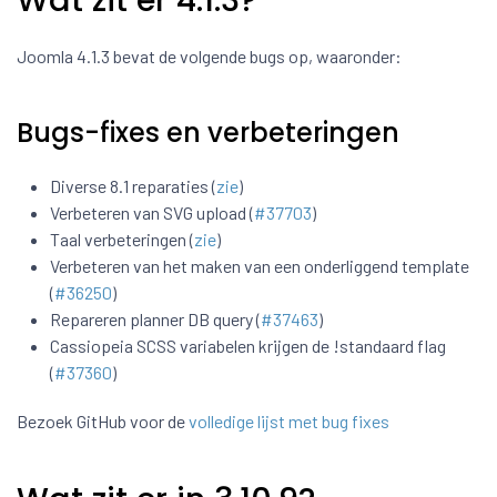
Wat zit er 4.1.3?
Joomla 4.1.3 bevat de volgende bugs op, waaronder:
Bugs-fixes en verbeteringen
Diverse 8.1 reparaties (
zie
)
Verbeteren van SVG upload (
#37703
)
Taal verbeteringen (
zie
)
Verbeteren van het maken van een onderliggend template
(
#36250
)
Repareren planner DB query (
#37463
)
Cassiopeia SCSS variabelen krijgen de !standaard flag
(
#37360
)
Bezoek GitHub voor de
volledige lijst met bug fixes