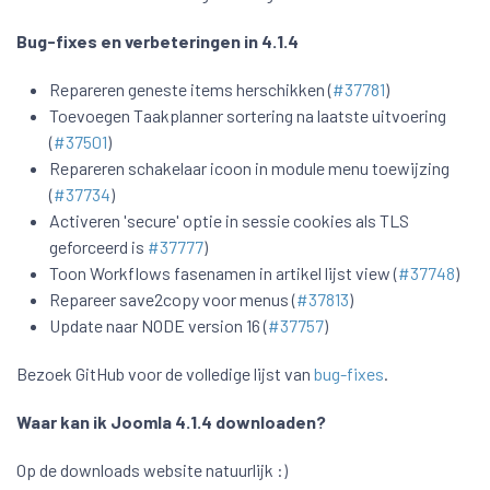
Bug-fixes en verbeteringen in 4.1.4
Repareren geneste items herschikken (
#37781
)
Toevoegen Taakplanner sortering na laatste uitvoering
(
#37501
)
Repareren schakelaar icoon in module menu toewijzing
(
#37734
)
Activeren 'secure' optie in sessie cookies als TLS
geforceerd is
#37777
)
Toon Workflows fasenamen in artikel lijst view (
#37748
)
Repareer save2copy voor menus (
#37813
)
Update naar NODE version 16 (
#37757
)
Bezoek GitHub voor de volledige lijst van
bug-fixes
.
Waar kan ik Joomla 4.1.4 downloaden?
Op de downloads website natuurlijk :)