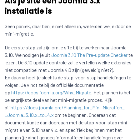
Als je site een Joomla 3.x
installatie is
Geen paniek, daar ben je niet alleen in, we leiden we je door de
mini-migratie.
De eerste stap zal zijn om je site bij te werken naar Joomla
3.10. We nodigen je uit
Joomla 3.10 The Pre-update Checker
te
lezen. De 3.10 update controle zal je vertellen welke extensies
niet compatibel met Joomla 4.0 zijn (geweldig niet?).
En daarna hoef je slechts de stap-voor-stap handleidingen te
volgen. Je vindt ze bij de officiële documentatie
op
https://docs.joomla.org/Why_Migrate
. Het plannen is het
belangrijkste deel van het mini-migratie proces. Kijk
bij
https://docs.joomla.org/Planning_for_Mini-Migration_-
_Joomla_3.10.x_to_4.x
om te beginnen. Onderaan dat
document kun je dan doorgaan met de stap-voor-stap mini-
migratie van 3.10 naar 4.x. en specifiek beginnen met het
plannen (je vindt genoeg informatie en handleidingen over