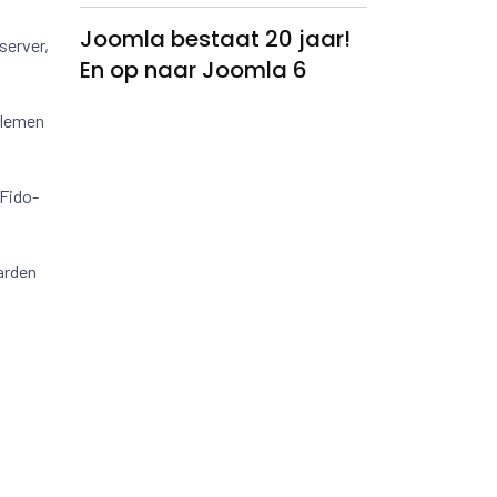
Joomla bestaat 20 jaar!
server,
En op naar Joomla 6
blemen
 Fido-
arden