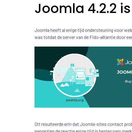
Joomla 4.2.2 i
Joomla heeft al enige tijd ondersteuning voor web
was totdat de server van de Fido-alliantie door ee
Dit resulteerde erin dat Joomla-sites contact pro
aangezien de reactie enige tijd in beslag nam merk