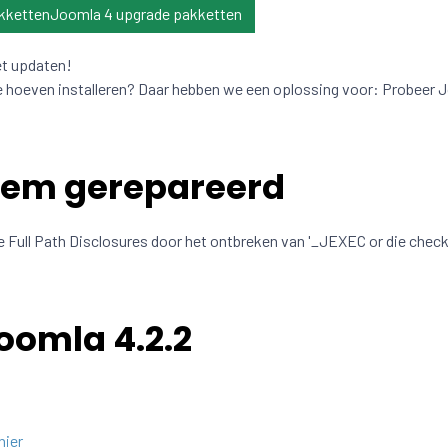
kkettenJoomla 4 upgrade pakketten
et updaten!
e hoeven installeren? Daar hebben we een oplossing voor: Probeer 
eem gerepareerd
le Full Path Disclosures door het ontbreken van '_JEXEC or die check
oomla 4.2.2
hier