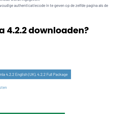
rvoudige authenticatiecode in te geven op de zelfde pagina als de
a 4.2.2 downloaden?
a 4.2.2 English (UK), 4.2.2 Full Package
sten