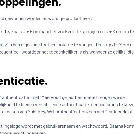
oppelingen.
ijd gewonnen worden en wordt je productiever.
 site, zoals J + F om naar het zoekveld te springen en J + S om op te
aat zijn hun eigen sneltoetsen ook toe te voegen. Druk op J + X om e
equentieel, waardoor het toegankelijker is als wanneer ze gelijktijdig
nticatie.
 authenticatie; met 'Meervoudige' authenticatie brengen we de
lijkheid te bieden verschillende authenticatie mechanismes te kie
 te maken van Yubi-key, Web Authentication, een verificatiecode of
rst ingelogd wordt met gebruikersnaam en wachtwoord. Daarna komt
ethode wordt ingegeven.