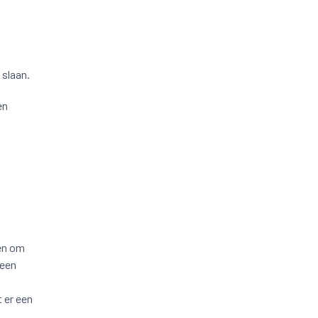
 slaan.
en
zen om
 een
 er een