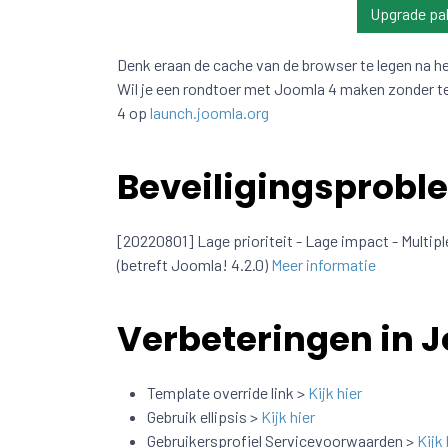
Upgrade pa
Denk eraan de cache van de browser te legen na h
Wil je een rondtoer met Joomla 4 maken zonder t
4 op
launch.joomla.org
Beveiligingsprobl
[20220801] Lage prioriteit - Lage impact - Multip
(betreft Joomla! 4.2.0)
Meer informatie
Verbeteringen in J
Template override link >
Kijk hier
Gebruik ellipsis >
Kijk hier
Gebruikersprofiel Servicevoorwaarden >
Kijk 