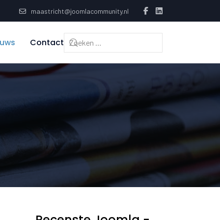
maastricht@joomlacommunity.nl
euws
Contact
Recenste Joomla -