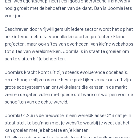
Een web agentschap heeft een goed ondersteund framework
nodig groeit met de behoeften van de klant. Dan is Joomla iets
voor jou.
Geschreven door vrijwilligers uit iedere sector wordt het op het
hele internet gebruikt voor allerlei soorten projecten: kleine
projecten, maar ook sites van overheden. Van kleine webshops
tot sites van wereldmerken, Joomla is in staat te groeien om
aan te sluiten bij je behoeften.
Joomla’s kracht komt uit zijn steeds evoluerende codebasis,
op de hoogte blijven van de beste praktijken, maar ook uit zijn
grote ecosysteem van ontwikkelaars die kansen in de markt
zien en de gaten vullen met goede software ontworpen voor de
behoeften van de echte wereld.
Joomla! 4.2.6 is de nieuwste in een wereldklasse CMS dat je in
staat stelt te beginnen met je website waarbij je weet dat het
kan groeien met je behoefte en je klanten.
Dit alles en daarnaast is Joomla 4 gratis te gebruiken en open-