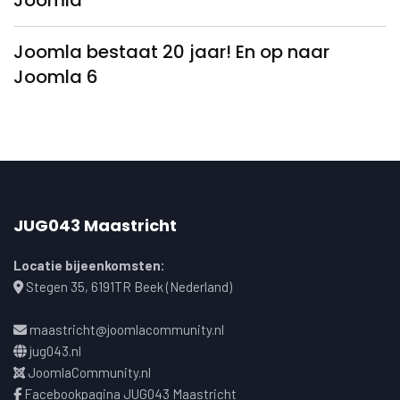
Joomla
Joomla bestaat 20 jaar! En op naar
Joomla 6
JUG043 Maastricht
Locatie bijeenkomsten:
Stegen 35, 6191TR Beek (Nederland)
maastricht@joomlacommunity.nl
jug043.nl
JoomlaCommunity.nl
Facebookpagina JUG043 Maastricht