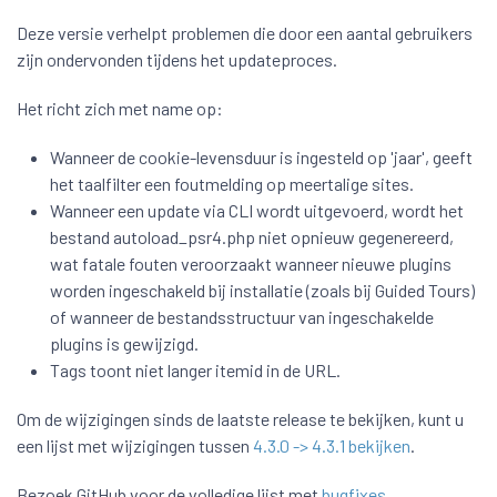
Deze versie verhelpt problemen die door een aantal gebruikers
zijn ondervonden tijdens het updateproces.
Het richt zich met name op:
Wanneer de cookie-levensduur is ingesteld op 'jaar', geeft
het taalfilter een foutmelding op meertalige sites.
Wanneer een update via CLI wordt uitgevoerd, wordt het
bestand autoload_psr4.php niet opnieuw gegenereerd,
wat fatale fouten veroorzaakt wanneer nieuwe plugins
worden ingeschakeld bij installatie (zoals bij Guided Tours)
of wanneer de bestandsstructuur van ingeschakelde
plugins is gewijzigd.
Tags toont niet langer itemid in de URL.
Om de wijzigingen sinds de laatste release te bekijken, kunt u
een lijst met wijzigingen tussen
4.3.0 -> 4.3.1 bekijken
.
Bezoek GitHub voor de volledige lijst met
bugfixes
.