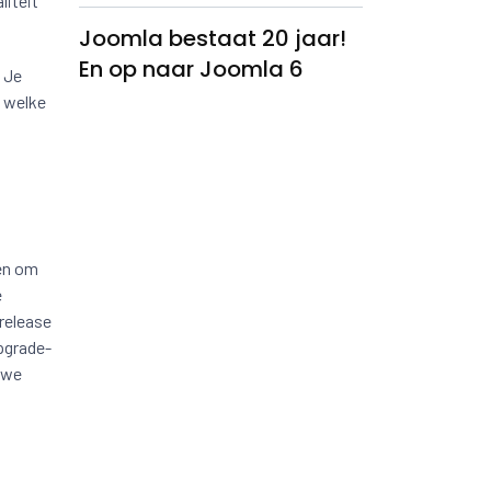
liteit
Joomla bestaat 20 jaar!
En op naar Joomla 6
 Je
welke
ken om
e
 release
pgrade-
uwe