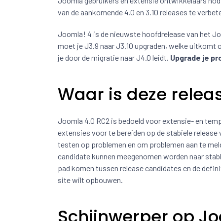
Joomla gebruikers en extensie ontwikkelaars nodi
van de aankomende 4.0 en 3.10 releases te verbet
Joomla! 4 is de nieuwste hoofdrelease van het Joo
moet je J3.9 naar J3.10 upgraden, welke uitkomt op
je door de migratie naar J4.0 leidt.
Upgrade je pr
Waar is deze relea
Joomla 4.0 RC2 is bedoeld voor extensie- en tem
extensies voor te bereiden op de stabiele releas
testen op problemen en om problemen aan te meld
candidate kunnen meegenomen worden naar stable m
pad komen tussen release candidates en de definit
site wilt opbouwen.
Schijnwerper op Jo