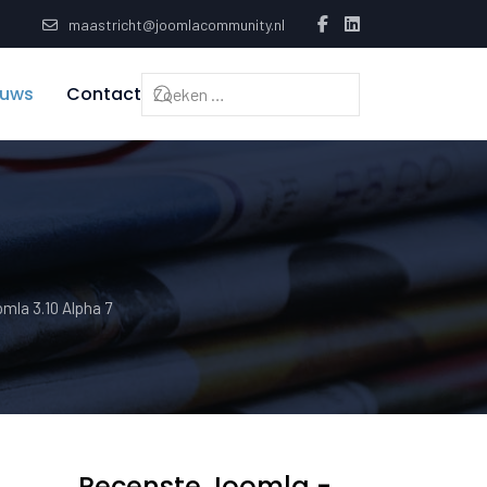
maastricht@joomlacommunity.nl
euws
Contact
mla 3.10 Alpha 7
Recenste Joomla -