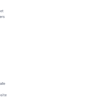
het
kers
alle
bsite