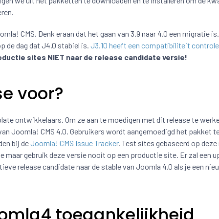
gen we uit het pakketten te downloaden en te installeren om de kwa
eren.
mla! CMS. Denk eraan dat het gaan van 3.9 naar 4.0 een migratie is.
 de dag dat J4.0 stabiel is.
J3.10 heeft een compatibiliteit controle
oductie sites NIET naar de release candidate versie!
se voor?
plate ontwikkelaars. Om ze aan te moedigen met dit release te wer
e van Joomla! CMS 4.0. Gebruikers wordt aangemoedigd het pakket t
en bij de
Joomla! CMS Issue Tracker
. Test sites gebaseerd op deze
aar gebruik deze versie nooit op een productie site. Er zal een u
ieve release candidate naar de stable van Joomla 4.0 als je een nie
omla4 toegankelijkheid