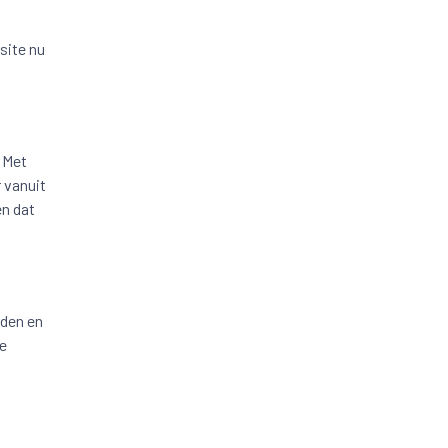
site nu
. Met
 vanuit
en dat
rden en
de