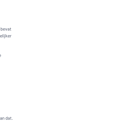
n bevat
lijker
e
an dat.