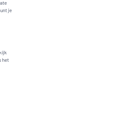
late
unt je
kijk
s het