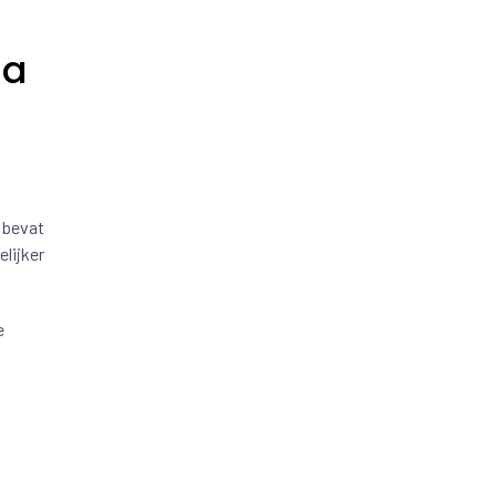
la
n bevat
lijker
e