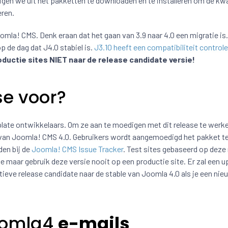
gen we uit het pakketten te downloaden en te installeren om de kwa
eren.
mla! CMS. Denk eraan dat het gaan van 3.9 naar 4.0 een migratie is.
 de dag dat J4.0 stabiel is.
J3.10 heeft een compatibiliteit controle
oductie sites NIET naar de release candidate versie!
se voor?
plate ontwikkelaars. Om ze aan te moedigen met dit release te wer
e van Joomla! CMS 4.0. Gebruikers wordt aangemoedigd het pakket t
en bij de
Joomla! CMS Issue Tracker
. Test sites gebaseerd op deze
aar gebruik deze versie nooit op een productie site. Er zal een u
ieve release candidate naar de stable van Joomla 4.0 als je een nie
oomla4
e-mails