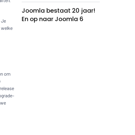
liteit
Joomla bestaat 20 jaar!
En op naar Joomla 6
 Je
welke
ken om
e
 release
pgrade-
uwe