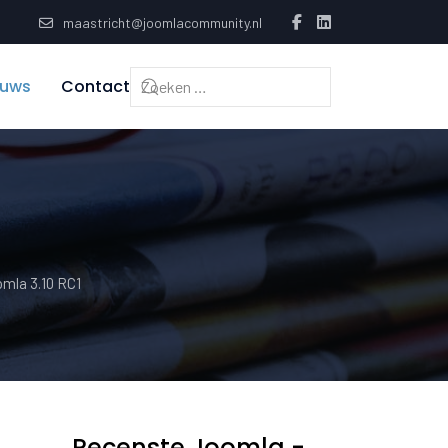
maastricht@joomlacommunity.nl
euws
Contact
mla 3.10 RC1
Recenste Joomla -