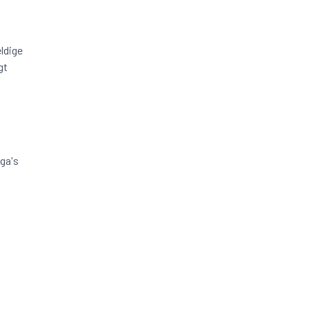
ldige
gt
ga's