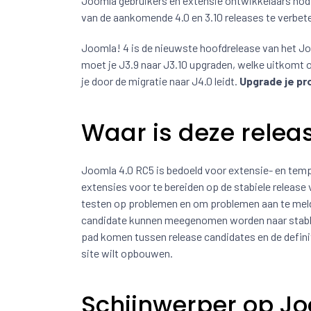
Joomla gebruikers en extensie ontwikkelaars nodi
van de aankomende 4.0 en 3.10 releases te verbet
Joomla! 4 is de nieuwste hoofdrelease van het Joo
moet je J3.9 naar J3.10 upgraden, welke uitkomt op
je door de migratie naar J4.0 leidt.
Upgrade je pr
Waar is deze relea
Joomla 4.0 RC5 is bedoeld voor extensie- en tem
extensies voor te bereiden op de stabiele releas
testen op problemen en om problemen aan te meld
candidate kunnen meegenomen worden naar stable m
pad komen tussen release candidates en de definit
site wilt opbouwen.
Schijnwerper op J