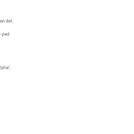
an dat.
e-pad
lpha”.