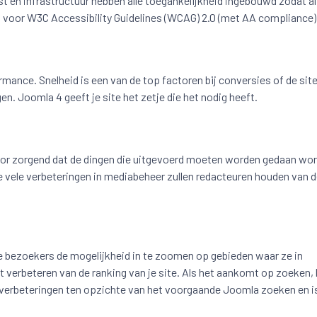
t en infrastructuur hebben alle toegankelijkheid ingebouwd zodat al
n voor W3C Accessibility Guidelines (WCAG) 2.0 (met AA compliance)
mance. Snelheid is een van de top factoren bij conversies of de site
n. Joomla 4 geeft je site het zetje die het nodig heeft.
rvoor zorgend dat de dingen die uitgevoerd moeten worden gedaan wo
 vele verbeteringen in mediabeheer zullen redacteuren houden van 
je bezoekers de mogelijkheid in te zoomen op gebieden waar ze in
t verbeteren van de ranking van je site. Als het aankomt op zoeken, 
l verbeteringen ten opzichte van het voorgaande Joomla zoeken en i