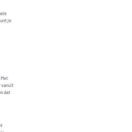
late
unt je
. Met
 vanuit
en dat
et