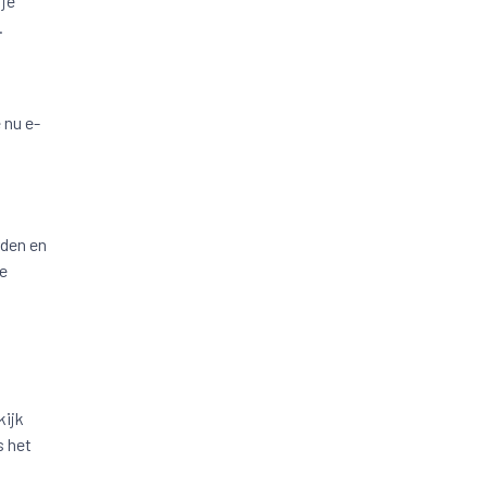
 je
.
 nu e-
rden en
de
kijk
s het