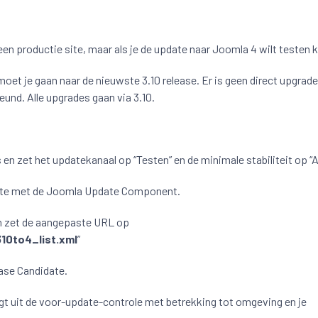
een productie site, maar als je de update naar Joomla 4 wilt testen k
oet je gaan naar de nieuwste 3.10 release. Er is geen direct upgrad
und. Alle upgrades gaan via 3.10.
 zet het updatekanaal op “Testen” en de minimale stabiliteit op “A
date met de Joomla Update Component.
n zet de aangepaste URL op
10to4_list.xml
”
ease Candidate.
jgt uit de voor-update-controle met betrekking tot omgeving en je