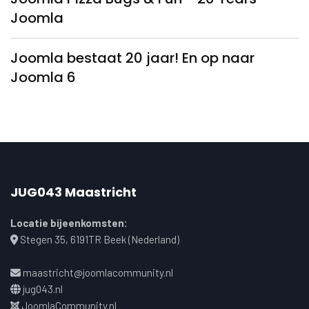
Joomla
Joomla bestaat 20 jaar! En op naar
Joomla 6
JUG043 Maastricht
Locatie bijeenkomsten:
Stegen 35, 6191TR Beek (Nederland)
maastricht@joomlacommunity.nl
jug043.nl
JoomlaCommunity.nl