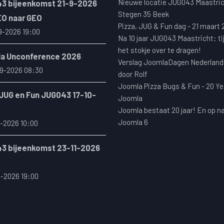
Nieuwe locatie JUG043 Maastric
3 bijeenkomst 21-9-2026
Stegen 35 Beek
EO naar GEO
Pizza, JUG & Fun dag - 21 maart
9-2026 19:00
Na 10 jaar JUG043 Maastricht: ti
het stokje over te dragen!
a Unconference 2026
Verslag JoomlaDagen Nederland
9-2026 08:30
door Rolf
Joomla Pizza Bugs & Fun - 20 Ye
 JUG en Fun JUG043 17-10-
Joomla
Joomla bestaat 20 jaar! En op n
Joomla 6
-2026 10:00
3 bijeenkomst 23-11-2026
1-2026 19:00