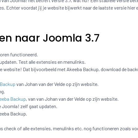
d van Joomla! het betreft versie 3.7, wat nu? Een stabiele versie be
. Echter voordat jij je website bijwerkt naar de laatste versie hier 
en naar Joomla 3.7
horen functioneerd.
 updaten. Test alle extensies en menulinks.
ie website! Dat bijvoorbeeld met Akeeba Backup, download de bac
 Backup
van Johan van der Velde op zijn website.
ng.
keeba Backup
, van van Johan van der Velde op zijn website.
e Joomla! zelf gaat updaten.
keeba Backup.
us check of alle extensies, menulinks etc. nog functioneren zoals vo