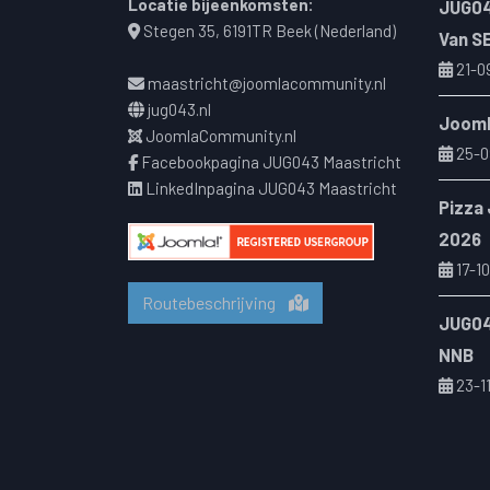
Locatie bijeenkomsten:
JUG04
Stegen 35, 6191TR Beek (Nederland)
Van S
21-0
maastricht@joomlacommunity.nl
jug043.nl
Jooml
JoomlaCommunity.nl
25-0
Facebookpagina JUG043 Maastricht
LinkedInpagina JUG043 Maastricht
Pizza
2026
17-10
Routebeschrijving
JUG04
NNB
23-1