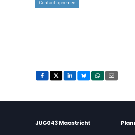
Contact opnemen
JUG043 Maastricht
Plan