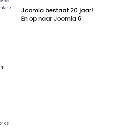
tekend
enkele
Joomla bestaat 20 jaar!
En op naar Joomla 6
kup
or de