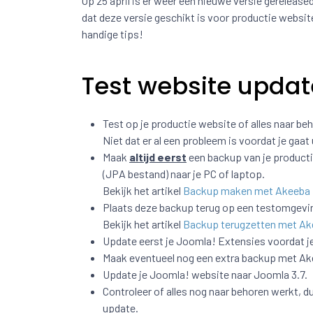
Op 25 april is er weer een nieuwe versie gerelease
dat deze versie geschikt is voor productie websites
handige tips!
Test website updat
Test op je productie website of alles naar be
Niet dat er al een probleem is voordat je gaat
Maak
altijd eerst
een backup van je product
(JPA bestand) naar je PC of laptop.
Bekijk het artikel
Backup maken met Akeeba
Plaats deze backup terug op een testomgevi
Bekijk het artikel
Backup terugzetten met A
Update eerst je Joomla! Extensies voordat j
Maak eventueel nog een extra backup met A
Update je Joomla! website naar Joomla 3.7.
Controleer of alles nog naar behoren werkt, d
update.