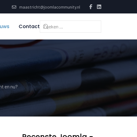
maastricht@joomlacommunity.nl
euws
Contact
ht en nu?
Recenste Joomla -