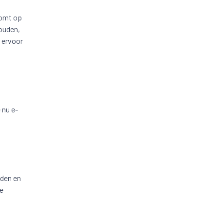
komt op
houden,
m ervoor
 nu e-
rden en
de