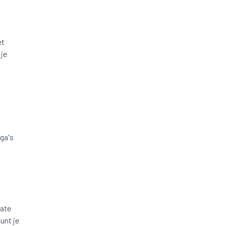
et
 je
ga's
late
unt je