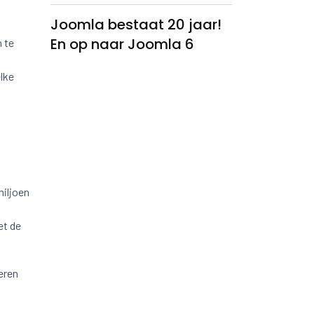
Joomla bestaat 20 jaar!
En op naar Joomla 6
 te
lke
t
miljoen
et de
eren