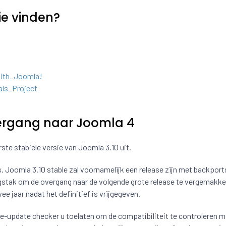
ie vinden?
with_Joomla!
als_Project
vergang naar Joomla 4
te stabiele versie van Joomla 3.10 uit.
s. Joomla 3.10 stable zal voornamelijk een release zijn met backport
stak om de overgang naar de volgende grote release te vergemakkel
 jaar nadat het definitief is vrijgegeven.
pre-update checker u toelaten om de compatibiliteit te controleren m