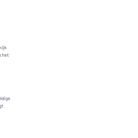
kijk
s het
ldige
gt