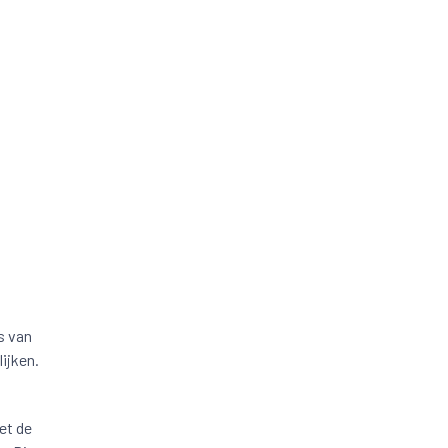
s van
ijken.
et de