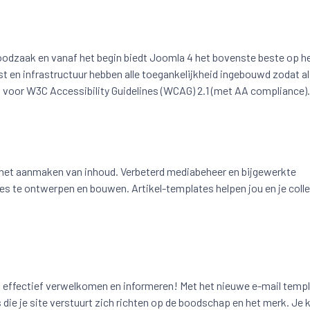
 noodzaak en vanaf het begin biedt Joomla 4 het bovenste beste op h
t en infrastructuur hebben alle toegankelijkheid ingebouwd zodat al
n voor W3C Accessibility Guidelines (WCAG) 2.1 (met AA compliance).
het aanmaken van inhoud. Verbeterd mediabeheer en bijgewerkte
s te ontwerpen en bouwen. Artikel-templates helpen jou en je colle
k effectief verwelkomen en informeren! Met het nieuwe e-mail temp
 die je site verstuurt zich richten op de boodschap en het merk. Je k