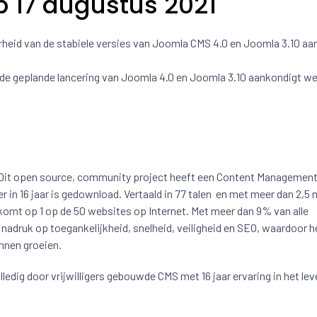
p 17 augustus 2021
rheid van de stabiele versies van Joomla CMS 4.0 en Joomla 3.10 aan
t de geplande lancering van Joomla 4.0 en Joomla 3.10 aankondigt we
r. Dit open source, community project heeft een Content Managemen
in 16 jaar is gedownload. Vertaald in 77 talen en met meer dan 2,5 
komt op 1 op de 50 websites op Internet. Met meer dan 9% van alle
 nadruk op toegankelijkheid, snelheid, veiligheid en SEO, waardoor h
unnen groeien.
ledig door vrijwilligers gebouwde CMS met 16 jaar ervaring in het lev