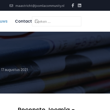
maastricht@joomlacommunity.nl
euws
Contact
p 17 augustus 2021
Recenste Joomla -