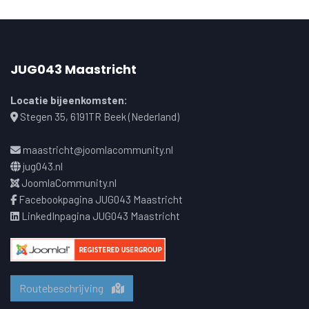
JUG043 Maastricht
Locatie bijeenkomsten:
Stegen 35, 6191TR Beek (Nederland)
maastricht@joomlacommunity.nl
jug043.nl
JoomlaCommunity.nl
Facebookpagina JUG043 Maastricht
LinkedInpagina JUG043 Maastricht
Routebeschrijving