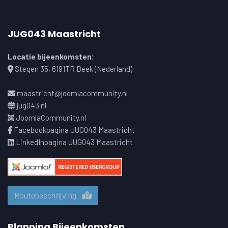
JUG043 Maastricht
Locatie bijeenkomsten:
Stegen 35, 6191TR Beek (Nederland)
maastricht@joomlacommunity.nl
jug043.nl
JoomlaCommunity.nl
Facebookpagina JUG043 Maastricht
LinkedInpagina JUG043 Maastricht
Routebeschrijving
Planning Bijeenkomsten