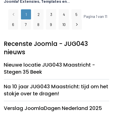
Joomla! Extensies, Templates en
...
1
2
3
4
5
Pagina 1 van 11
6
7
8
9
10
Recenste Joomla - JUG043
nieuws
Nieuwe locatie JUG043 Maastricht -
Stegen 35 Beek
Na 10 jaar JUG043 Maastricht: tijd om het
stokje over te dragen!
Verslag JoomlaDagen Nederland 2025